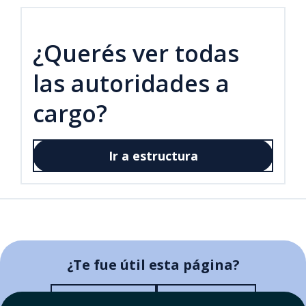
¿Querés ver todas
las autoridades a
cargo?
Ir a estructura
¿Te fue útil esta página?
¿Te fue útil esta página?
Sí, me fue útil
No me sirvió