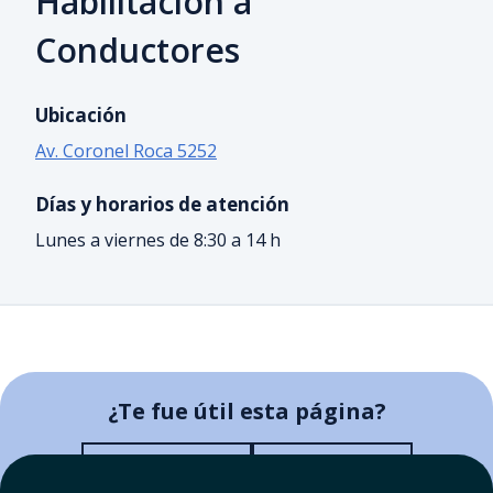
Habilitación a
Conductores
Ubicación
Av. Coronel Roca 5252
Días y horarios de atención
Lunes a viernes de 8:30 a 14 h
¿Te fue útil esta página?
¿Te fue útil esta página?
Sí, me fue útil
No me sirvió