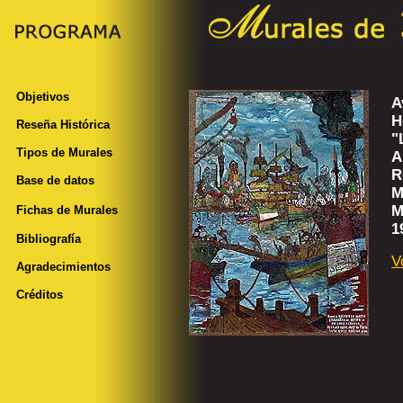
Objetivos
A
H
Reseña Histórica
"
Tipos de Murales
A
R
Base de datos
M
M
Fichas de Murales
1
Bibliografía
V
Agradecimientos
Créditos