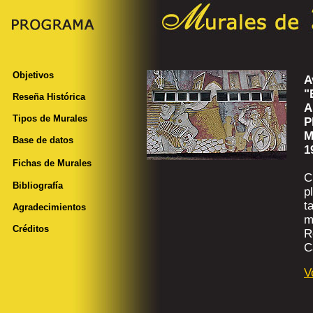
Objetivos
A
"
Reseña Histórica
A
Tipos de Murales
P
M
Base de datos
1
Fichas de Murales
C
Bibliografía
p
t
Agradecimientos
m
Créditos
R
C
V