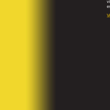
v
e
V