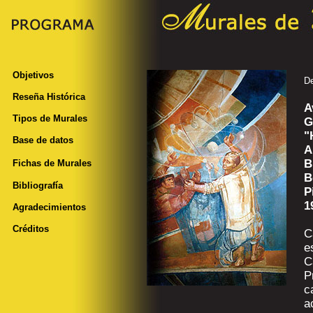
Objetivos
De
Reseña Histórica
A
Tipos de Murales
G
"
Base de datos
A
B
Fichas de Murales
B
Bibliografía
P
1
Agradecimientos
Créditos
C
e
C
P
c
a