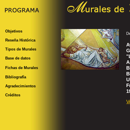
Objetivos
De
Reseña Histórica
A
Tipos de Murales
G
"
Base de datos
A
B
Fichas de Murales
B
Bibliografía
U
F
Agradecimientos
1
Créditos
V