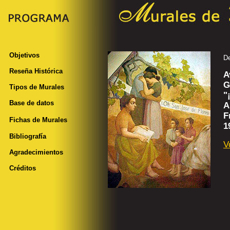
Objetivos
De
Reseña Histórica
A
G
Tipos de Murales
"
Base de datos
A
F
Fichas de Murales
1
Bibliografía
V
Agradecimientos
Créditos