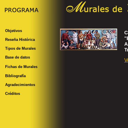
Objetivos
C
"
Reseña Histórica
A
Tipos de Murales
T
Base de datos
V
Fichas de Murales
Bibliografía
Agradecimientos
Créditos