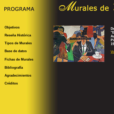
Objetivos
D
"
Reseña Histórica
Au
Pi
Tipos de Murales
19
Base de datos
Vo
Fichas de Murales
Bibliografía
Agradecimientos
Créditos