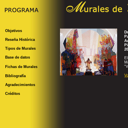
Objetivos
Dr
P
Reseña Histórica
Au
Pi
Tipos de Murales
20
Base de datos
El
Ma
"V
Fichas de Murales
Vo
Bibliografía
Agradecimientos
Créditos