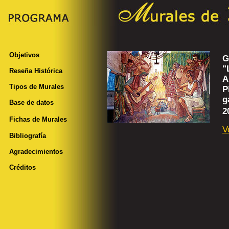
Objetivos
G
"
Reseña Histórica
A
Tipos de Murales
P
g
Base de datos
2
Fichas de Murales
V
Bibliografía
Agradecimientos
Créditos