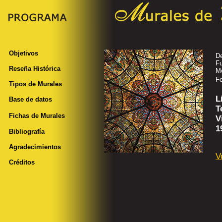
Objetivos
De
Fu
Reseña Histórica
Mo
Fo
Tipos de Murales
L
Base de datos
T
Fichas de Murales
V
1
Bibliografía
Agradecimientos
V
Créditos