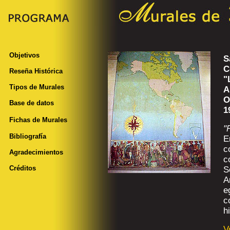
Objetivos
S
C
Reseña Histórica
"
Tipos de Murales
A
O
Base de datos
1
Fichas de Murales
"
Bibliografía
E
c
Agradecimientos
c
Créditos
S
A
e
c
h
V