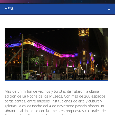
MENU
MUSEOS Y ESPACIOS PARTICIPANTES
EDICIONES ANTERIORES
PRENSA
CONTACTOS
Más de un millón de vecinos y turistas disfrutaron la última
edición de La Noche de los Museos. Con más de 260 espacios
participantes, entre museos, instituciones de arte y cultura y
galerías, la cálida noche del 4 de noviembre pasado ofreció un
vibrante calidoscopio con las mejores propuestas culturales de