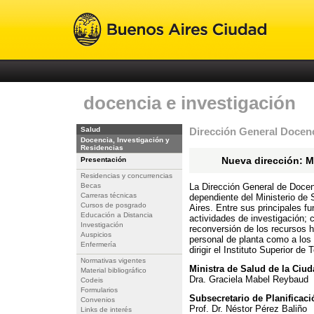
docencia e investigación
Salud
Dirección General Docenc
Docencia, Investigación y
Residencias
Nueva dirección: M
Presentación
Residencias y concurrencias
Becas
La Dirección General de Docen
Carreras técnicas
dependiente del Ministerio de
Cursos de posgrado
Aires. Entre sus principales f
Educación a Distancia
actividades de investigación; 
Investigación
reconversión de los recursos h
Auspicios
personal de planta como a los
Enfermería
dirigir el Instituto Superior de
Normativas vigentes
Ministra de Salud de la Ci
Material bibliográfico
Dra. Graciela Mabel Reybaud
Codeis
Formularios
Subsecretario de Planificaci
Convenios
Prof. Dr. Néstor Pérez Baliño
Links de interés