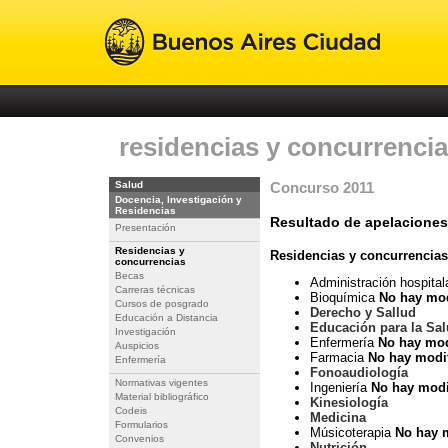
residencias y concurrenci
Salud
Concurso 2011
Docencia, Investigación y
Residencias
Resultado de apelaciones
Presentación
Residencias y
Residencias y concurrencias
concurrencias
Becas
Administración hospital
Carreras técnicas
Bioquímica
No hay mod
Cursos de posgrado
Derecho y Sallud
Educación a Distancia
Educación para la Sa
Investigación
Enfermería
No hay mod
Auspicios
Farmacia
No hay modi
Enfermería
Fonoaudiología
Normativas vigentes
Ingeniería
No hay modi
Material bibliográfico
Kinesiología
Codeis
Medicina
Formularios
Músicoterapia
No hay 
Convenios
Nutrición