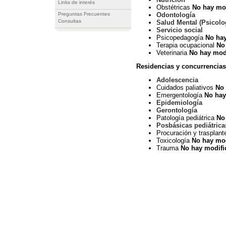
Links de interés
Obstétricas
No hay mo
Odontología
Preguntas Frecuentes
Consultas
Salud Mental (Psicolog
Servicio socia
l
Psicopedagogía
No hay
Terapia ocupacional
No
Veterinaria
No hay mod
Residencias y concurrencia
Adolescencia
Cuidados paliativos
No 
Emergentología
No hay
Epidemiología
Gerontología
Patología pediátrica
No
Posbásicas pediátrica
Procuración y trasplan
Toxicología
No hay mod
Trauma
No hay modifi