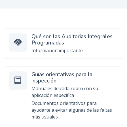
n
c
i
p
a
Qué son las Auditorias Integrales
l
handshake
Programadas
Información importante
Guías orientativas para la
inspección
Manuales de cada rubro con su
aplicación específica
Documentos orientativos para
ayudarte a evitar algunas de las faltas
más usuales.