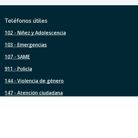
ú
t
i
l
Teléfonos útiles
e
s
102 - Niñez y Adolescencia
t
a
103 - Emergencias
p
á
107 - SAME
g
911 - Policía
i
n
144 - Violencia de género
a
?
147 - Atención ciudadana
Ver todos los teléfonos
Redes de la ciudad
Facebook