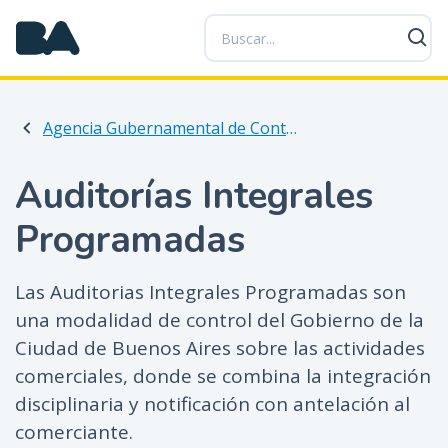
P
a
s
a
r
Agencia Gubernamental de Control
a
l
c
Auditorías Integrales
o
Programadas
n
t
e
Las Auditorias Integrales Programadas son
n
una modalidad de control del Gobierno de la
i
Ciudad de Buenos Aires sobre las actividades
d
o
comerciales, donde se combina la integración
p
disciplinaria y notificación con antelación al
r
comerciante.
i