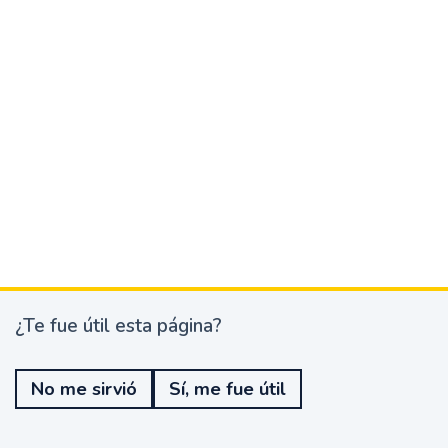
¿Te fue útil esta página?
¿
T
e
No me sirvió
Sí, me fue útil
f
u
e