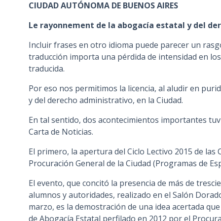
CIUDAD AUTÓNOMA DE BUENOS AIRES
n
c
Le rayonnement de la abogacía estatal y del de
i
Incluir frases en otro idioma puede parecer un rasgo
p
traducción importa una pérdida de intensidad en los
a
traducida.
l
Por eso nos permitimos la licencia, al aludir en puri
y del derecho administrativo, en la Ciudad.
En tal sentido, dos acontecimientos importantes tuv
Carta de Noticias.
El primero, la apertura del Ciclo Lectivo 2015 de las 
Procuración General de la Ciudad (Programas de Esp
El evento, que concitó la presencia de más de tresci
alumnos y autoridades, realizado en el Salón Dorado
marzo, es la demostración de una idea acertada que 
de Abogacía Estatal perfilado en 2012 por el Procu