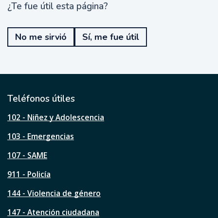
¿Te fue útil esta página?
¿
T
e
No me sirvió
Sí, me fue útil
f
u
e
ú
t
i
l
Teléfonos útiles
e
s
102 - Niñez y Adolescencia
t
a
103 - Emergencias
p
á
107 - SAME
g
911 - Policía
i
n
144 - Violencia de género
a
?
147 - Atención ciudadana