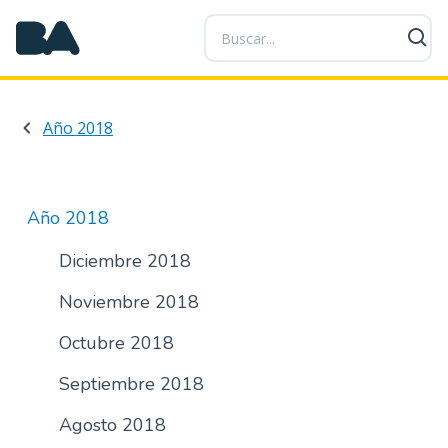
P
a
s
a
r
Año 2018
a
l
c
o
Año 2018
n
t
Diciembre 2018
e
Noviembre 2018
n
i
Octubre 2018
d
o
Septiembre 2018
p
r
Agosto 2018
i