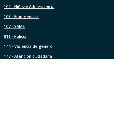
e
s
102 - Niñez y Adolescencia
t
a
103 - Emergencias
p
á
107 - SAME
g
911 - Policía
i
n
144 - Violencia de género
a
?
147 - Atención ciudadana
Ver todos los teléfonos
Redes de la ciudad
Facebook
Instagram
Twitter