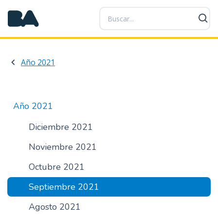
P
a
s
a
r
Año 2021
a
l
c
o
Año 2021
n
t
Diciembre 2021
e
Noviembre 2021
n
i
Octubre 2021
d
o
Septiembre 2021
p
r
Agosto 2021
i