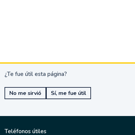
¿Te fue útil esta página?
¿
T
e
No me sirvió
Sí, me fue útil
f
u
e
ú
t
i
l
Teléfonos útiles