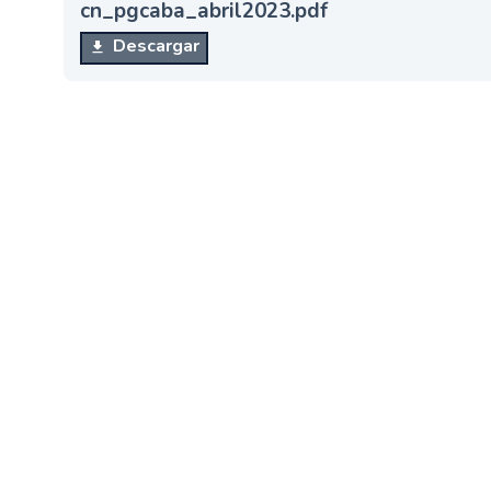
cn_pgcaba_abril2023.pdf
n
Descargar
c
i
p
a
l