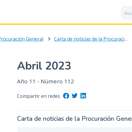
P
a
s
a
r
Procuración General
Carta de noticias de la Procuración General
a
l
c
o
Abril 2023
n
t
Año 11 - Número 112
e
n
i
Compartir en redes
d
o
p
Carta de noticias de la Procuración Gene
r
i