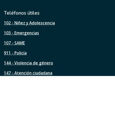
t
i
l
Teléfonos útiles
e
s
102 - Niñez y Adolescencia
t
a
103 - Emergencias
p
á
107 - SAME
g
911 - Policía
i
n
144 - Violencia de género
a
?
147 - Atención ciudadana
Ver todos los teléfonos
Redes de la ciudad
Facebook