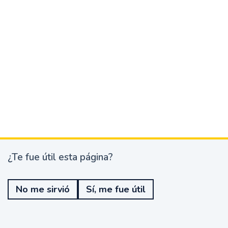
¿Te fue útil esta página?
¿
T
e
No me sirvió
Sí, me fue útil
f
u
e
ú