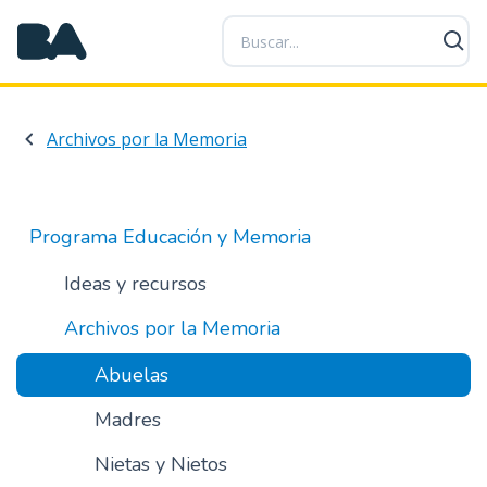
P
a
s
a
r
Archivos por la Memoria
a
l
c
o
Programa Educación y Memoria
n
t
Ideas y recursos
e
Archivos por la Memoria
n
i
Abuelas
d
o
Madres
p
r
Nietas y Nietos
i