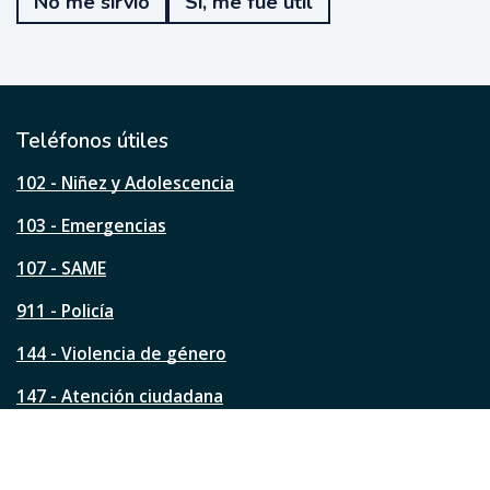
No me sirvió
Sí, me fue útil
f
u
e
ú
t
i
l
Teléfonos útiles
e
s
102 - Niñez y Adolescencia
t
a
103 - Emergencias
p
á
107 - SAME
g
911 - Policía
i
n
144 - Violencia de género
a
?
147 - Atención ciudadana
Ver todos los teléfonos