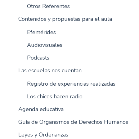
Otros Referentes
n
c
Contenidos y propuestas para el aula
i
p
Efemérides
a
l
Audiovisuales
Podcasts
Las escuelas nos cuentan
Registro de experiencias realizadas
Los chicos hacen radio
Agenda educativa
Guía de Organismos de Derechos Humanos
Leyes y Ordenanzas