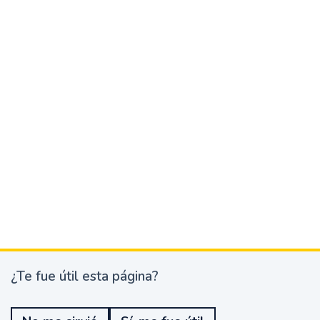
¿Te fue útil esta página?
¿
T
e