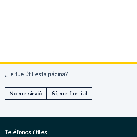
¿Te fue útil esta página?
¿
T
e
No me sirvió
Sí, me fue útil
f
u
e
ú
t
i
l
Teléfonos útiles