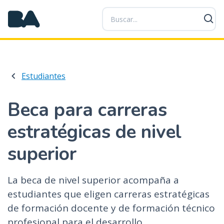
P
a
s
a
r
a
Estudiantes
l
c
o
Beca para carreras
n
estratégicas de nivel
t
e
superior
n
i
d
La beca de nivel superior acompaña a
o
estudiantes que eligen carreras estratégicas
p
de formación docente y de formación técnico
r
profesional para el desarrollo
i