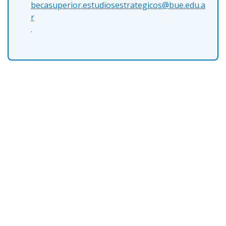
becasuperior.estudiosestrategicos@bue.edu.a
r
.