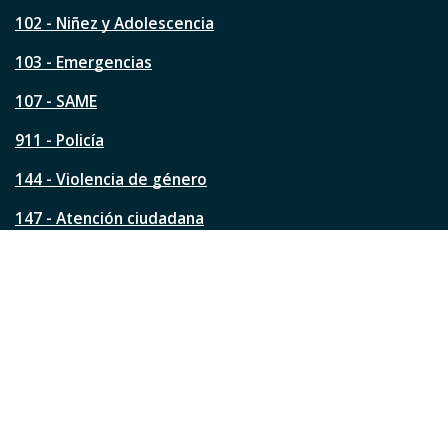
e
s
102 - Niñez y Adolescencia
t
a
103 - Emergencias
p
á
107 - SAME
g
911 - Policía
i
n
144 - Violencia de género
a
?
147 - Atención ciudadana
Ver todos los teléfonos
Redes de la ciudad
Facebook
Instagram
Twitter