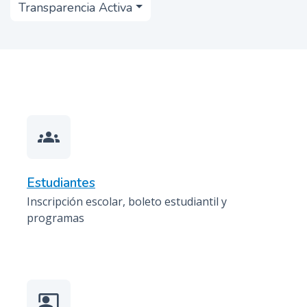
Transparencia Activa
n
c
i
p
a
l
groups
Estudiantes
Inscripción escolar, boleto estudiantil y
programas
co_present