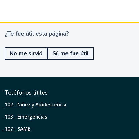
¿Te fue útil esta página?
¿
T
e
No me sirvió
Sí, me fue útil
f
u
e
ú
t
i
l
Teléfonos útiles
e
s
102 - Niñez y Adolescencia
t
a
103 - Emergencias
p
á
107 - SAME
g