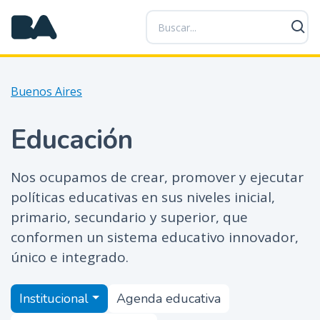
P
a
s
a
r
Buenos Aires
a
l
c
Educación
o
n
Nos ocupamos de crear, promover y ejecutar
t
políticas educativas en sus niveles inicial,
e
n
primario, secundario y superior, que
i
conformen un sistema educativo innovador,
d
único e integrado.
o
p
Educación
Institucional
Agenda educativa
r
i