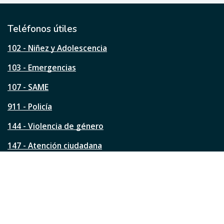
t
i
l
Teléfonos útiles
e
s
102 - Niñez y Adolescencia
t
a
103 - Emergencias
p
á
107 - SAME
g
911 - Policía
i
n
144 - Violencia de género
a
?
147 - Atención ciudadana
Ver todos los teléfonos
Redes de la ciudad
Facebook