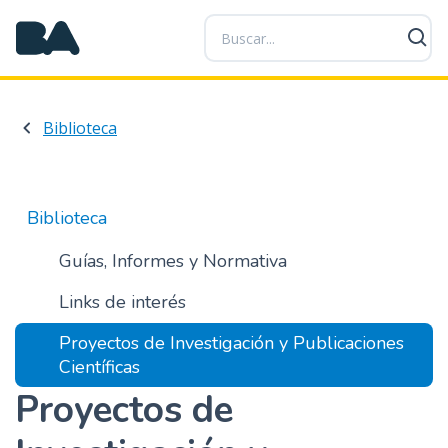
P
a
s
a
r
Biblioteca
a
l
c
o
Biblioteca
n
t
Guías, Informes y Normativa
e
Links de interés
n
i
Proyectos de Investigación y Publicaciones
d
Científicas
o
Proyectos de
p
r
i