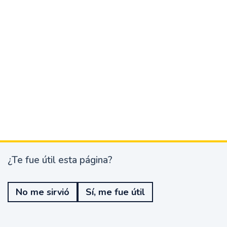
¿Te fue útil esta página?
¿
T
e
No me sirvió
Sí, me fue útil
f
u
e
ú