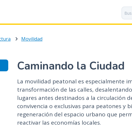
P
a
s
a
r
ctura
Movilidad
a
l
c
o
Caminando la Ciudad
n
t
La movilidad peatonal es especialmente im
e
n
transformación de las calles, desalentando
i
lugares antes destinados a la circulación d
d
convivencia o exclusivas para peatones y b
o
regeneración del espacio urbano que permit
p
reactivar las economías locales.
r
i