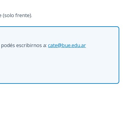
 (solo frente).
 podés escribirnos a:
cate@bue.edu.ar