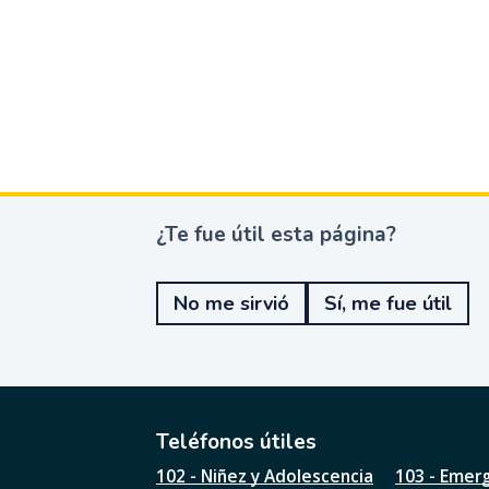
¿Te fue útil esta página?
¿
T
e
No me sirvió
Sí, me fue útil
f
u
e
ú
t
i
l
Teléfonos útiles
e
102 - Niñez y Adolescencia
103 - Emer
s