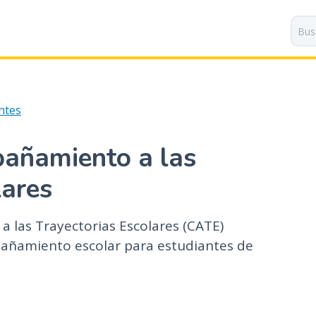
P
a
s
a
r
a
ntes
l
c
o
añamiento a las
n
t
lares
e
n
 las Trayectorias Escolares (CATE)
i
pañamiento escolar para estudiantes de
d
o
p
r
i