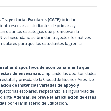
n
c
i
 Trayectorias Escolares (CATE)
brindan
p
nto escolar a estudiantes de primaria y
a
llan distintas estrategias que promuevan la
l
l Nivel Secundario se brindan trayectos formativos
riculares para que los estudiantes logren la
arrollar dispositivos de acompañamiento que
puestas de enseñanza,
ampliando las oportunidades
 estatal y privada de la Ciudad de Buenos Aires. De
ción de instancias variadas de apoyo y
rayectorias escolares, respetando la singularidad de
udiante.
Además, se prevé la articulación de estas
das por el Ministerio de Educación.