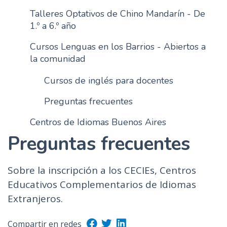
n
Talleres Optativos de Chino Mandarín - De
c
1.º a 6.º año
i
Cursos Lenguas en los Barrios - Abiertos a
p
la comunidad
a
l
Cursos de inglés para docentes
Preguntas frecuentes
Centros de Idiomas Buenos Aires
Preguntas frecuentes
Sobre la inscripción a los CECIEs, Centros
Educativos Complementarios de Idiomas
Extranjeros.
Compartir en redes