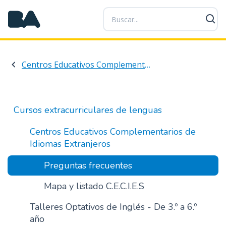
P
a
s
a
r
Centros Educativos Complementarios de Idiomas Extranjeros
a
l
c
o
Cursos extracurriculares de lenguas
n
t
Centros Educativos Complementarios de
e
Idiomas Extranjeros
n
i
Preguntas frecuentes
d
Mapa y listado C.E.C.I.E.S
o
p
Talleres Optativos de Inglés - De 3.º a 6.º
r
año
i