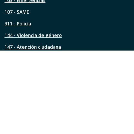
a
103 - Emergencias
p
á
107 - SAME
g
911 - Policía
i
n
144 - Violencia de género
a
?
147 - Atención ciudadana
Ver todos los teléfonos
Redes de la ciudad
Facebook
Instagram
Twitter
YouTube