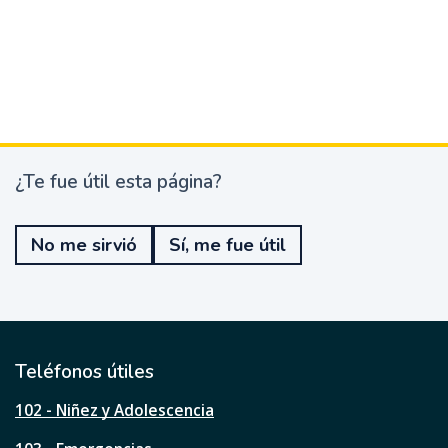
¿Te fue útil esta página?
¿
T
e
No me sirvió
Sí, me fue útil
f
u
e
ú
t
i
l
Teléfonos útiles
e
s
102 - Niñez y Adolescencia
t