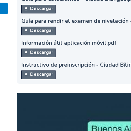
n
Descargar
c
i
Guía para rendir el examen de nivelación 
p
Descargar
a
l
Información útil aplicación móvil.pdf
Descargar
Instructivo de preinscripción - Ciudad Bil
Descargar