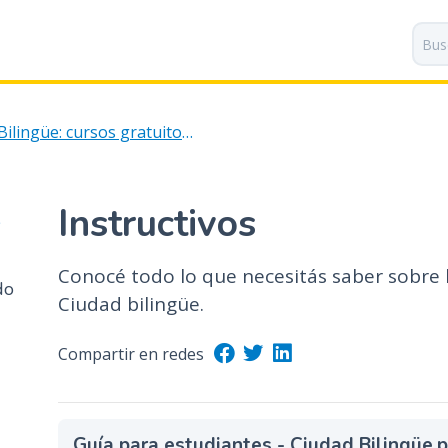
P
a
s
a
r
Ciudad Bilingüe: cursos gratuitos de Inglés
a
l
c
o
Instructivos
e
n
t
Conocé todo lo que necesitás saber sobre la
e
do
n
Ciudad bilingüe.
i
d
Compartir en redes
o
p
r
Guía para estudiantes - Ciudad Bilingüe.
i