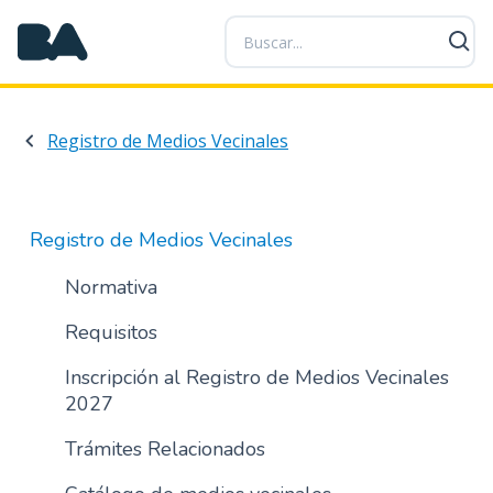
P
a
s
a
r
Registro de Medios Vecinales
a
l
c
o
Registro de Medios Vecinales
n
t
Normativa
e
Requisitos
n
i
Inscripción al Registro de Medios Vecinales
d
2027
o
p
Trámites Relacionados
r
i