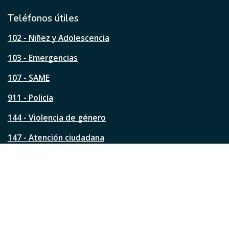
i
l
Teléfonos útiles
e
s
102 - Niñez y Adolescencia
t
a
103 - Emergencias
p
á
107 - SAME
g
911 - Policía
i
n
144 - Violencia de género
a
?
147 - Atención ciudadana
Ver todos los teléfonos
Redes de la ciudad
Facebook
Instagram