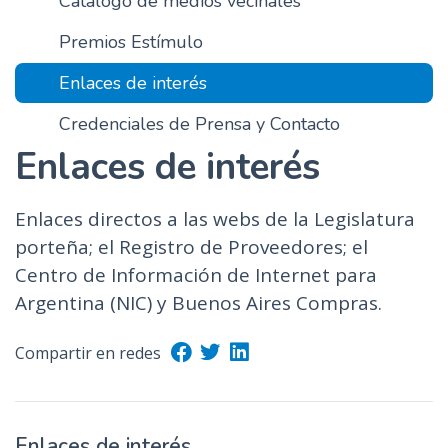
Catálogo de medios vecinales
n
Premios Estímulo
c
i
Enlaces de interés
p
a
Credenciales de Prensa y Contacto
l
Enlaces de interés
Enlaces directos a las webs de la Legislatura
porteña; el Registro de Proveedores; el
Centro de Información de Internet para
Argentina (NIC) y Buenos Aires Compras.
Compartir en redes
Enlaces de interés