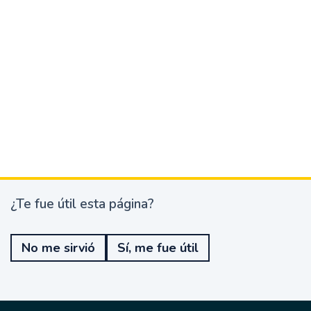
¿Te fue útil esta página?
¿
T
e
No me sirvió
Sí, me fue útil
f
u
e
ú
t