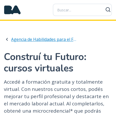
P
a
s
a
r
a
Agencia de Habilidades para el Futuro
l
c
o
Construí tu Futuro:
n
cursos virtuales
t
e
n
Accedé a formación gratuita y totalmente
i
virtual. Con nuestros cursos cortos, podés
d
mejorar tu perfil profesional y destacarte en
o
p
el mercado laboral actual. Al completarlos,
r
obtené una microcredencial* que podrás
i