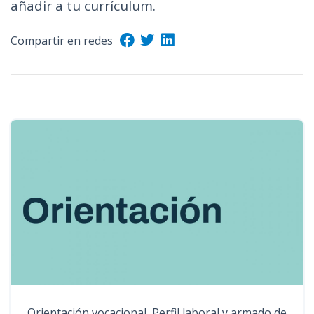
añadir a tu currículum.
n
c
Compartir en redes
i
p
a
l
Orientación vocacional, Perfil laboral y armado de