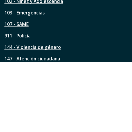
s
102 - Niñez y Adolescencia
t
a
103 - Emergencias
p
á
107 - SAME
g
911 - Policía
i
n
144 - Violencia de género
a
?
147 - Atención ciudadana
Ver todos los teléfonos
Redes de la ciudad
Facebook
Instagram
Twitter