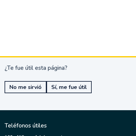
¿Te fue útil esta página?
¿
T
e
No me sirvió
Sí, me fue útil
f
u
e
ú
t
i
l
Teléfonos útiles
e