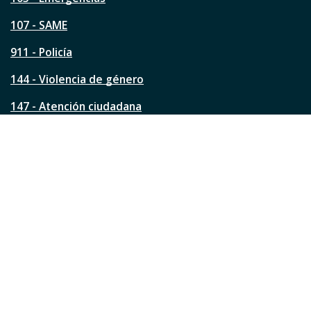
p
á
107 - SAME
g
911 - Policía
i
n
144 - Violencia de género
a
?
147 - Atención ciudadana
Ver todos los teléfonos
Redes de la ciudad
Facebook
Instagram
Twitter
YouTube