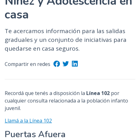
Niñez y Adolescencia en
n
casa
c
i
p
Te acercamos información para las salidas
a
graduales y un conjunto de iniciativas para
l
quedarse en casa seguros.
Compartir en redes
Recordá que tenés a disposición la
Línea 102
por
cualquier consulta relacionada a la población infanto
juvenil.
Llamá a la Línea 102
Puertas Afuera