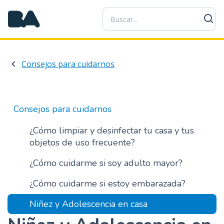
P
a
s
a
r
Consejos para cuidarnos
a
l
c
o
Consejos para cuidarnos
n
t
¿Cómo limpiar y desinfectar tu casa y tus
e
objetos de uso frecuente?
n
¿Cómo cuidarme si soy adulto mayor?
i
d
¿Cómo cuidarme si estoy embarazada?
o
p
Niñez y Adolescencia en casa
r
i