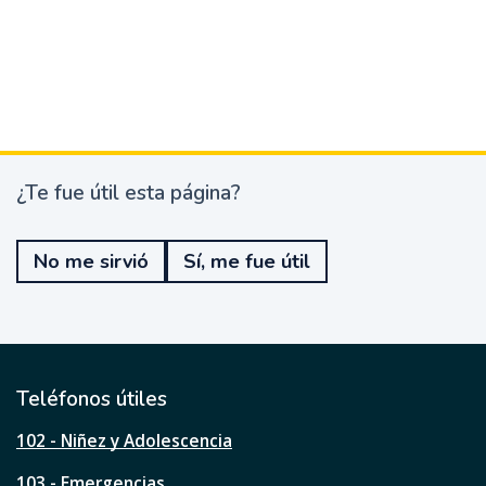
¿Te fue útil esta página?
¿
T
e
No me sirvió
Sí, me fue útil
f
u
e
ú
t
i
l
Teléfonos útiles
e
s
102 - Niñez y Adolescencia
t
a
103 - Emergencias