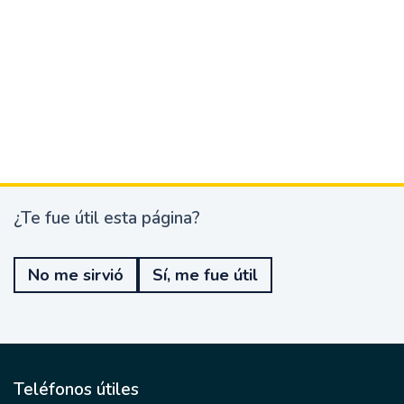
¿Te fue útil esta página?
¿
T
e
No me sirvió
Sí, me fue útil
f
u
e
ú
t
i
l
Teléfonos útiles