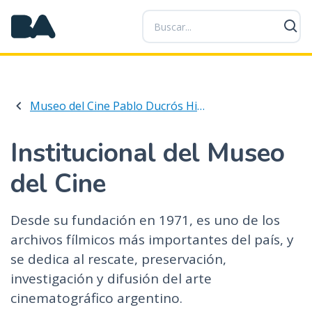
P
a
s
a
r
a
Museo del Cine Pablo Ducrós Hicken
l
c
o
Institucional del Museo
n
del Cine
t
e
n
Desde su fundación en 1971, es uno de los
i
archivos fílmicos más importantes del país, y
d
se dedica al rescate, preservación,
o
p
investigación y difusión del arte
r
cinematográfico argentino.
i