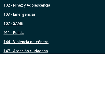
e
s
102 - Niñez y Adolescencia
t
a
103 - Emergencias
p
á
107 - SAME
g
911 - Policía
i
n
144 - Violencia de género
a
?
147 - Atención ciudadana
Ver todos los teléfonos
Redes de la ciudad
Facebook
Instagram
Twitter