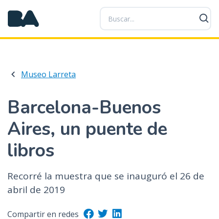
P
a
s
a
r
a
Museo Larreta
l
c
o
Barcelona-Buenos
n
Aires, un puente de
t
e
libros
n
i
d
Recorré la muestra que se inauguró el 26 de
o
abril de 2019
p
r
Compartir en redes
i