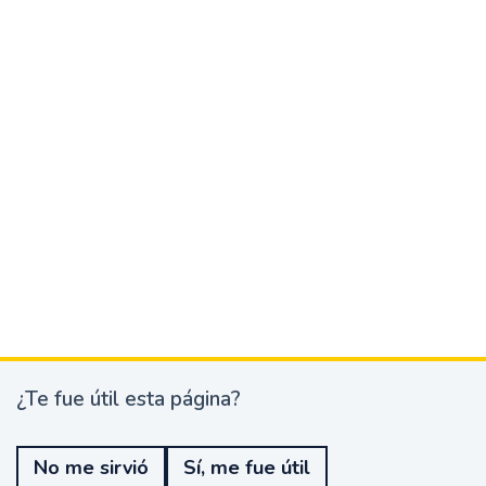
¿Te fue útil esta página?
¿
T
e
No me sirvió
Sí, me fue útil
f