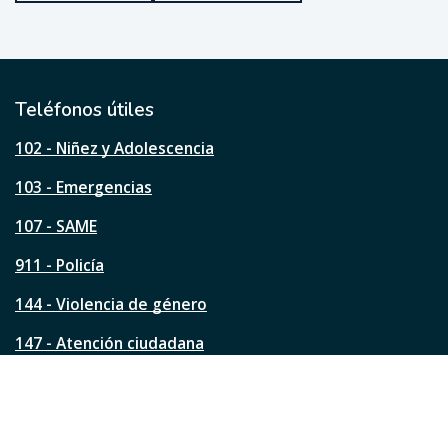
u
e
ú
t
i
l
Teléfonos útiles
e
s
102 - Niñez y Adolescencia
t
a
103 - Emergencias
p
á
107 - SAME
g
911 - Policía
i
n
144 - Violencia de género
a
?
147 - Atención ciudadana
Ver todos los teléfonos
Redes de la ciudad