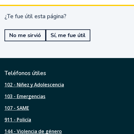
¿Te fue útil esta página?
¿
T
e
No me sirvió
Sí, me fue útil
f
u
e
ú
t
i
l
Teléfonos útiles
e
s
102 - Niñez y Adolescencia
t
a
103 - Emergencias
p
á
107 - SAME
g
911 - Policía
i
n
144 - Violencia de género
a