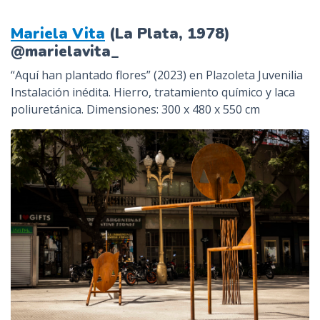
n
Mariela Vita
(La Plata, 1978)
c
@marielavita_
i
p
“Aquí han plantado flores” (2023) en Plazoleta Juvenilia
a
Instalación inédita. Hierro, tratamiento químico y laca
l
poliuretánica. Dimensiones: 300 x 480 x 550 cm