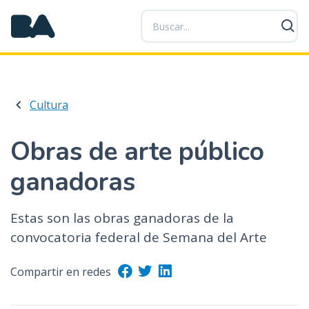
P
a
s
a
r
a
Cultura
l
c
o
Obras de arte público
n
ganadoras
t
e
n
Estas son las obras ganadoras de la
i
convocatoria federal de Semana del Arte
d
o
Compartir en redes
p
r
i