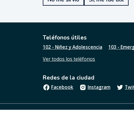
f
u
e
ú
t
i
l
Teléfonos útiles
e
102 - Niñez y Adolescencia
103 - Emer
s
t
Ver todos los teléfonos
a
p
á
Redes de la ciudad
g
i
Facebook
Instagram
Twi
n
a
?