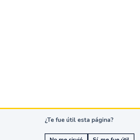
¿Te fue útil esta página?
¿
T
e
No me sirvió
Sí, me fue útil