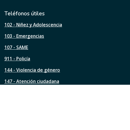
t
i
l
Teléfonos útiles
e
s
102 - Niñez y Adolescencia
t
a
103 - Emergencias
p
á
107 - SAME
g
911 - Policía
i
n
144 - Violencia de género
a
?
147 - Atención ciudadana
Ver todos los teléfonos
Redes de la ciudad
Facebook