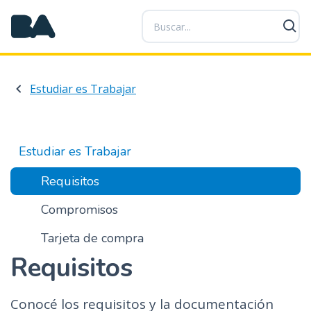
P
a
s
a
r
Estudiar es Trabajar
a
l
c
o
Estudiar es Trabajar
n
t
Requisitos
e
Compromisos
n
i
Tarjeta de compra
d
Requisitos
o
p
r
Conocé los requisitos y la documentación
i