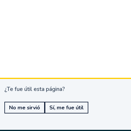
¿Te fue útil esta página?
¿
T
e
No me sirvió
Sí, me fue útil
f
u
e
ú