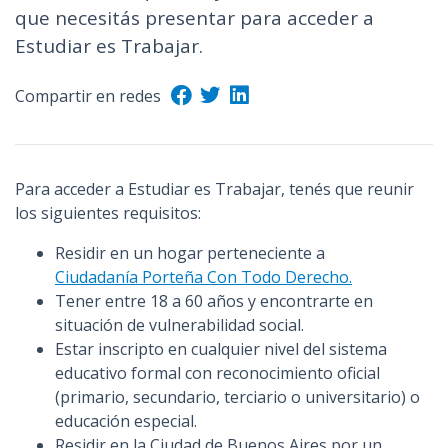
que necesitás presentar para acceder a
n
Estudiar es Trabajar.
c
i
p
Compartir en redes
a
l
Para acceder a Estudiar es Trabajar, tenés que reunir
los siguientes requisitos:
Residir en un hogar perteneciente a
Ciudadanía Porteña Con Todo Derecho
.
Tener entre 18 a 60 años y encontrarte en
situación de vulnerabilidad social.
Estar inscripto en cualquier nivel del sistema
educativo formal con reconocimiento oficial
(primario, secundario, terciario o universitario) o
educación especial.
Residir en la Ciudad de Buenos Aires por un