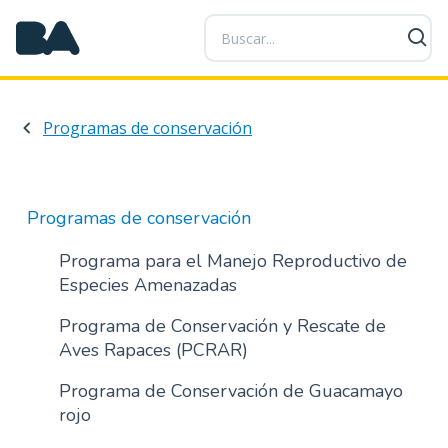
P
a
s
a
r
Programas de conservación
a
l
c
o
Programas de conservación
n
t
Programa para el Manejo Reproductivo de
e
Especies Amenazadas
n
Programa de Conservación y Rescate de
i
Aves Rapaces (PCRAR)
d
o
Programa de Conservación de Guacamayo
p
rojo
r
i