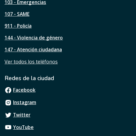
a
103 - Emergencias
p
á
107 - SAME
g
911 - Policía
i
n
144 - Violencia de género
a
?
147 - Atención ciudadana
Ver todos los teléfonos
Redes de la ciudad
Facebook
Instagram
Twitter
YouTube