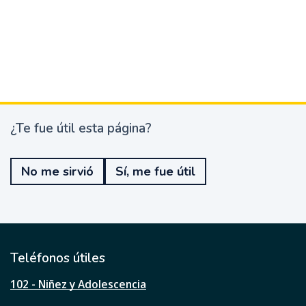
¿Te fue útil esta página?
¿
T
e
No me sirvió
Sí, me fue útil
f
u
e
ú
t
i
l
Teléfonos útiles
e
s
102 - Niñez y Adolescencia
t