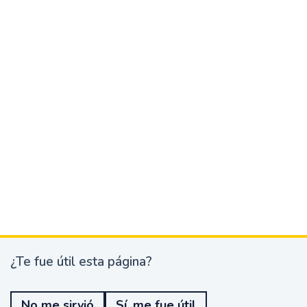
¿Te fue útil esta página?
¿
T
e
No me sirvió
Sí, me fue útil