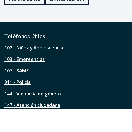
f
u
e
ú
t
i
l
Teléfonos útiles
e
s
102 - Niñez y Adolescencia
t
a
103 - Emergencias
p
á
107 - SAME
g
911 - Policía
i
n
144 - Violencia de género
a
?
147 - Atención ciudadana
Ver todos los teléfonos