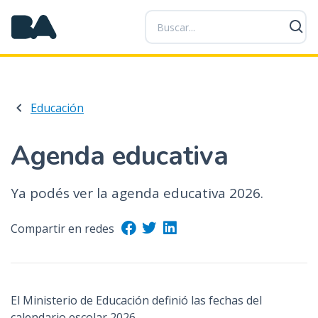
P
a
s
a
r
a
Educación
l
c
o
Agenda educativa
n
t
Ya podés ver la agenda educativa 2026.
e
n
Compartir en redes
i
d
o
p
r
El Ministerio de Educación definió las fechas del
i
calendario escolar 2026.