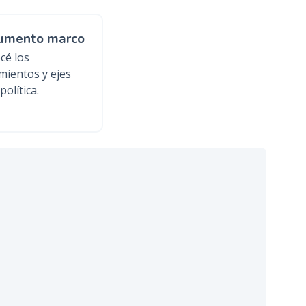
umento marco
cé los
mientos y ejes
política.