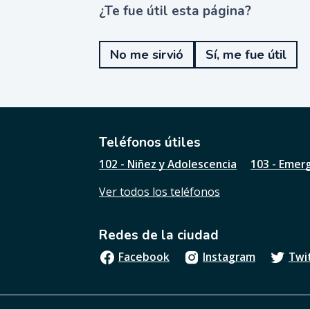
¿Te fue útil esta página?
¿
T
e
No me sirvió
Sí, me fue útil
f
u
e
ú
t
i
l
Teléfonos útiles
e
102 - Niñez y Adolescencia
103 - Emer
s
t
Ver todos los teléfonos
a
p
á
Redes de la ciudad
g
i
Facebook
Instagram
Twi
n
a
?