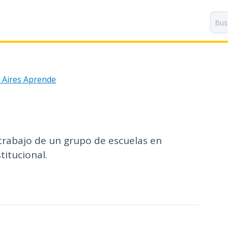
P
a
s
a
r
a
 Aires Aprende
l
c
o
n
t
rabajo de un grupo de escuelas en
e
n
titucional.
i
d
o
p
r
i