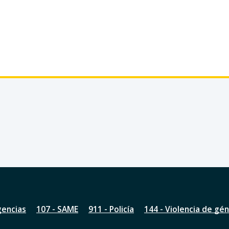
gencias
107 - SAME
911 - Policía
144 - Violencia de gé