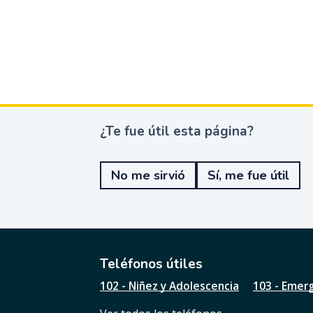
¿Te fue útil esta página?
¿
T
e
No me sirvió
Sí, me fue útil
f
u
e
ú
t
i
l
Teléfonos útiles
e
102 - Niñez y Adolescencia
103 - Emer
s
t