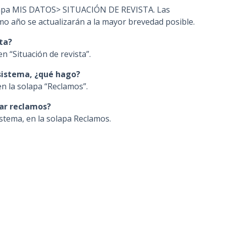
solapa MIS DATOS> SITUACIÓN DE REVISTA. Las
n
imo año se actualizarán a la mayor brevedad posible.
c
i
ta?
p
en “Situación de revista”.
a
l
 sistema, ¿qué hago?
n la solapa “Reclamos”.
ar reclamos?
stema, en la solapa Reclamos.