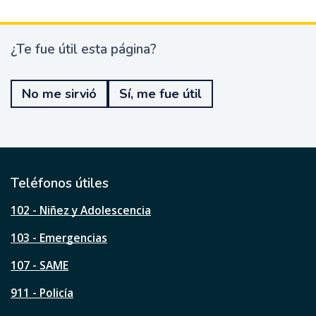
¿Te fue útil esta página?
¿
T
e
No me sirvió
Sí, me fue útil
f
u
e
ú
t
i
l
Teléfonos útiles
e
s
102 - Niñez y Adolescencia
t
a
103 - Emergencias
p
á
107 - SAME
g
911 - Policía
i
n