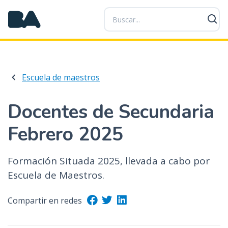
P
a
s
a
r
a
Escuela de maestros
l
c
o
Docentes de Secundaria
n
Febrero 2025
t
e
n
Formación Situada 2025, llevada a cabo por
i
Escuela de Maestros.
d
o
Compartir en redes
p
r
i