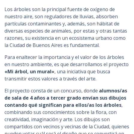
n
Los árboles son la principal fuente de oxígeno de
c
nuestro aire, son reguladores de lluvias, absorben
i
partículas contaminantes y, además, son hábitat de
p
diversas especies de animales, por estas y otras tantas
a
razones, su existencia en un ecosistema urbano como
l
la Ciudad de Buenos Aires es fundamental.
Para enaltecer la importancia y el valor de los árboles
en nuestro ambiente, es que desarrollamos el proyecto
«Mi árbol, un mural»
, una iniciativa que busca
transmitir estos valores a través del arte.
El proyecto consta de un concurso, donde
alumnos/as
de sala de 4 años a tercer grado envían sus dibujos
contando qué significan para ellos/as los árboles
,
combinando sus conocimientos sobre la flora, con
creatividad, imaginación y arte. Los dibujos son
compartidos con vecinos y vecinas de la Ciudad, quienes
pueden votar cuál será el diseño que se convertirá en