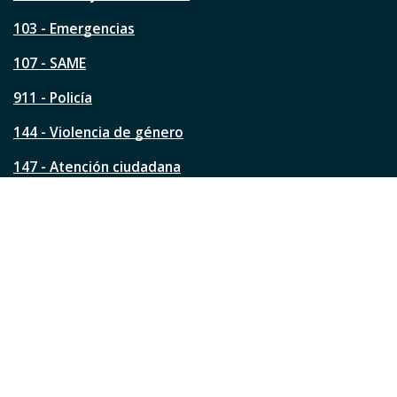
t
a
103 - Emergencias
p
á
107 - SAME
g
911 - Policía
i
n
144 - Violencia de género
a
?
147 - Atención ciudadana
Ver todos los teléfonos
Redes de la ciudad
Facebook
Instagram
Twitter
YouTube