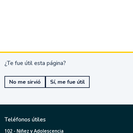
¿Te fue útil esta página?
¿
T
e
No me sirvió
Sí, me fue útil
f
u
e
ú
t
i
l
Teléfonos útiles
e
s
102 - Niñez y Adolescencia