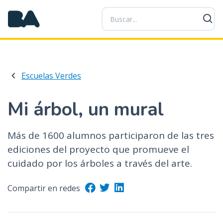
P
a
s
a
r
a
Escuelas Verdes
l
c
o
Mi árbol, un mural
n
t
Más de 1600 alumnos participaron de las tres
e
ediciones del proyecto que promueve el
n
i
cuidado por los árboles a través del arte.
d
o
Compartir en redes
p
r
i