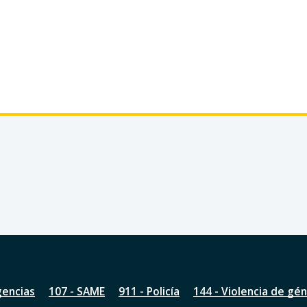
gencias
107 - SAME
911 - Policía
144 - Violencia de gé