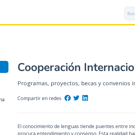
P
a
s
a
r
a
l
c
o
Cooperación Internacio
n
t
Programas, proyectos, becas y convenios i
e
n
i
Compartir en redes
ma
d
o
p
El conocimiento de lenguas tiende puentes entre ind
r
procura entendimiento y consenso. Esta realidad hac
i