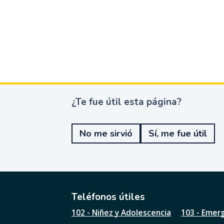
¿Te fue útil esta página?
¿
T
e
No me sirvió
Sí, me fue útil
f
u
e
ú
t
i
l
Teléfonos útiles
e
102 - Niñez y Adolescencia
103 - Emer
s