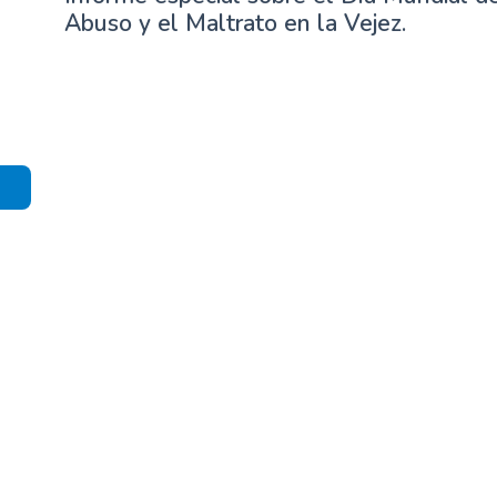
Abuso y el Maltrato en la Vejez.
n
c
i
p
a
l