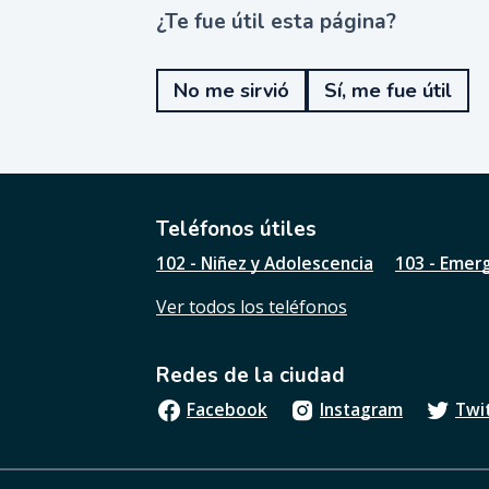
¿Te fue útil esta página?
¿
T
e
No me sirvió
Sí, me fue útil
f
u
e
ú
t
i
l
Teléfonos útiles
e
102 - Niñez y Adolescencia
103 - Emer
s
t
Ver todos los teléfonos
a
p
á
Redes de la ciudad
g
i
Facebook
Instagram
Twi
n
a
?