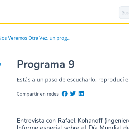
P
a
s
a
r
Nos Veremos Otra Vez, un programa radial creado para acompañarte
a
l
c
o
Programa 9
a
n
t
Estás a un paso de escucharlo, reproducí e
e
n
i
Compartir en redes
d
o
p
Entrevista con Rafael Kohanoff (ingenier
r
Informe especial sobre el Día Mundial d
i