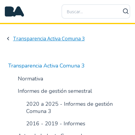
P
a
s
a
r
Transparencia Activa Comuna 3
a
l
c
o
Transparencia Activa Comuna 3
n
t
Normativa
e
Informes de gestión semestral
n
i
2020 a 2025 - Informes de gestión
d
Comuna 3
o
p
2016 - 2019 - Informes
r
i