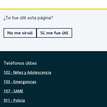
¿Te fue útil esta página?
¿
T
e
No me sirvió
Sí, me fue útil
f
u
e
ú
t
i
l
Teléfonos útiles
e
s
102 - Niñez y Adolescencia
t
a
103 - Emergencias
p
á
107 - SAME
g
911 - Policía
i
n