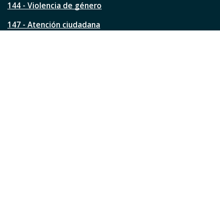
144 - Violencia de género
a
?
147 - Atención ciudadana
Ver todos los teléfonos
Redes de la ciudad
Facebook
Instagram
Twitter
YouTube
LinkedIn
TikTok
Pinterest