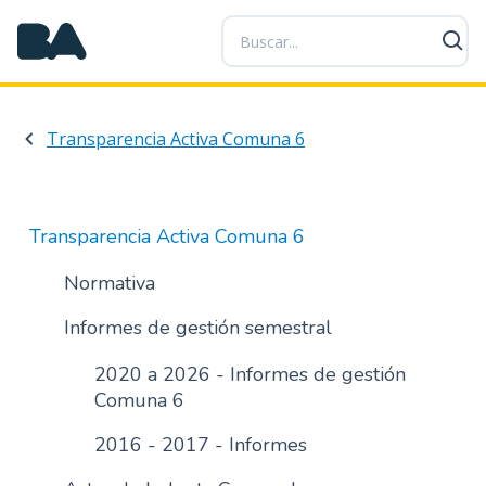
P
a
s
a
r
Transparencia Activa Comuna 6
a
l
c
o
Transparencia Activa Comuna 6
n
t
Normativa
e
Informes de gestión semestral
n
i
2020 a 2026 - Informes de gestión
d
Comuna 6
o
p
2016 - 2017 - Informes
r
i