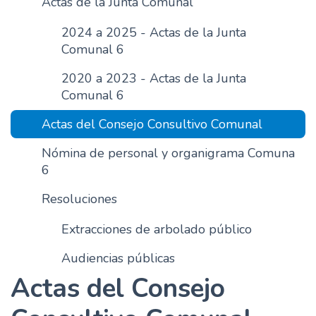
Actas de la Junta Comunal
n
2024 a 2025 - Actas de la Junta
c
Comunal 6
i
p
2020 a 2023 - Actas de la Junta
a
Comunal 6
l
Actas del Consejo Consultivo Comunal
Nómina de personal y organigrama Comuna
6
Resoluciones
Extracciones de arbolado público
Audiencias públicas
Actas del Consejo