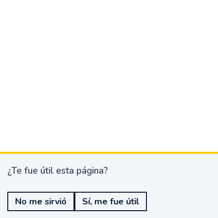
¿Te fue útil esta página?
¿
T
e
No me sirvió
Sí, me fue útil
f
u