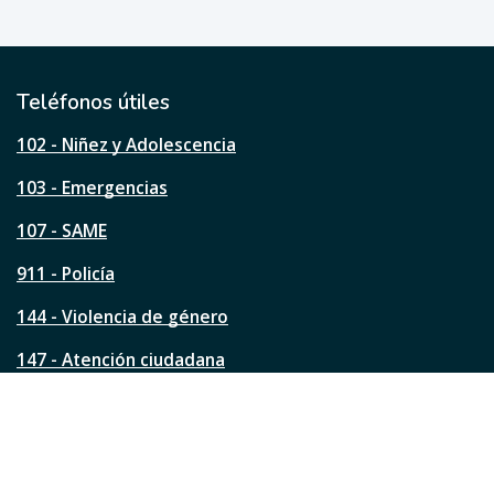
e
ú
t
i
l
Teléfonos útiles
e
s
102 - Niñez y Adolescencia
t
a
103 - Emergencias
p
á
107 - SAME
g
911 - Policía
i
n
144 - Violencia de género
a
?
147 - Atención ciudadana
Ver todos los teléfonos
Redes de la ciudad