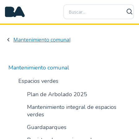
P
a
s
a
r
Mantenimiento comunal
a
l
c
o
Mantenimiento comunal
n
t
Espacios verdes
e
n
Plan de Arbolado 2025
i
Mantenimiento integral de espacios
d
verdes
o
p
Guardaparques
r
i