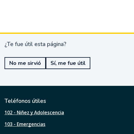
¿Te fue útil esta página?
¿
T
e
No me sirvió
Sí, me fue útil
f
u
e
ú
t
i
l
Teléfonos útiles
e
s
102 - Niñez y Adolescencia
t
a
103 - Emergencias
p