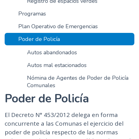
Registro de espacios verdes
n
Programas
c
i
Plan Operativo de Emergencias
p
a
Poder de Policía
l
Autos abandonados
Autos mal estacionados
Nómina de Agentes de Poder de Policía
Comunales
Poder de Policía
El Decreto N° 453/2012 delega en forma
concurrente a las Comunas el ejercicio del
poder de policía respecto de las normas