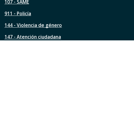
á
107 - SAME
g
911 - Policía
i
n
144 - Violencia de género
a
?
147 - Atención ciudadana
Ver todos los teléfonos
Redes de la ciudad
Facebook
Instagram
Twitter
YouTube
LinkedIn