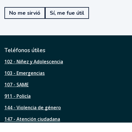
T
e
No me sirvió
Sí, me fue útil
f
u
e
ú
t
i
l
Teléfonos útiles
e
s
102 - Niñez y Adolescencia
t
a
103 - Emergencias
p
á
107 - SAME
g
911 - Policía
i
n
144 - Violencia de género
a
?
147 - Atención ciudadana
Ver todos los teléfonos