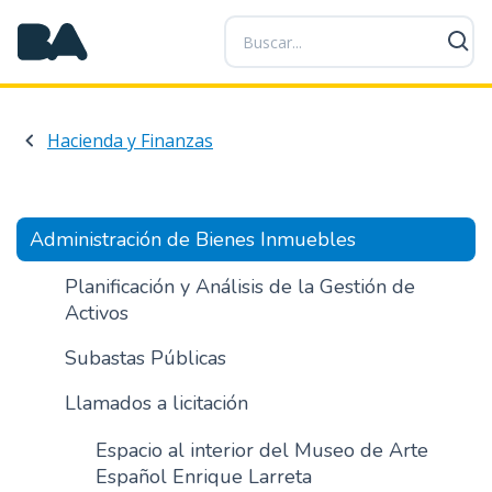
P
a
s
a
r
Hacienda y Finanzas
a
l
c
o
Administración de Bienes Inmuebles
n
t
Planificación y Análisis de la Gestión de
e
Activos
n
Subastas Públicas
i
d
Llamados a licitación
o
p
Espacio al interior del Museo de Arte
r
Español Enrique Larreta
i